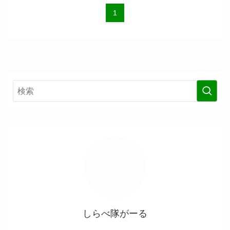
1
しらべ隊がーる