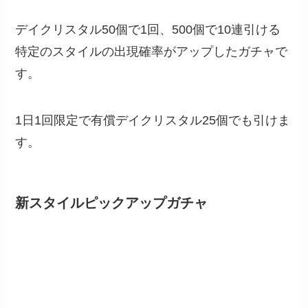
デイクリスタル50個で1回、500個で10連引ける
特定のスタイルの出現確率がアップしたガチャで
す。
1日1回限定で有償デイクリスタル25個でも引けま
す。
新スタイルピックアップガチャ