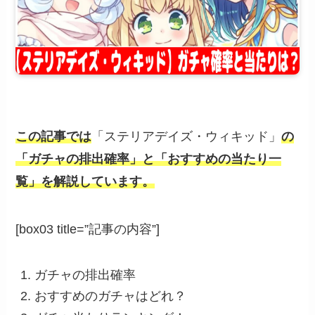
この記事では
「ステリアデイズ・ウィキッド」
の
「ガチャの排出確率」と「おすすめの当たり一
覧」を解説しています。
[box03 title=”記事の内容”]
ガチャの排出確率
おすすめのガチャはどれ？