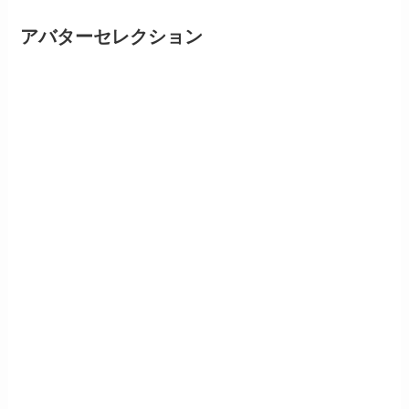
アバターセレクション