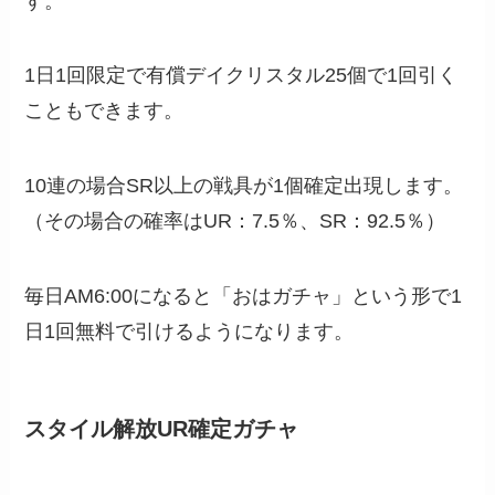
す。
1日1回限定で有償デイクリスタル25個で1回引く
こともできます。
10連の場合SR以上の戦具が1個確定出現します。
（その場合の確率はUR：7.5％、SR：92.5％）
毎日AM6:00になると「おはガチャ」という形で1
日1回無料で引けるようになります。
スタイル解放UR確定ガチャ