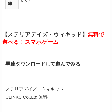
8％）
率
【ステリアデイズ・ウィキッド】
無料で
遊べる！スマホゲーム
早速ダウンロードして遊んでみる
ステリアデイズ・ウィキッド
CLINKS Co.,Ltd.
無料