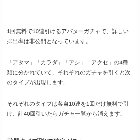
1回無料で10連引けるアバターガチャで、詳しい
排出率は非公開となっています。
「アタマ」「カラダ」「アシ」「アクセ」の4種
類に分かれていて、それぞれのガチャを引くと次
のタイプが出現します。
それぞれのタイプは各自10連を1回だけ無料で引
け、計40回引いたらガチャ一覧から消えます。