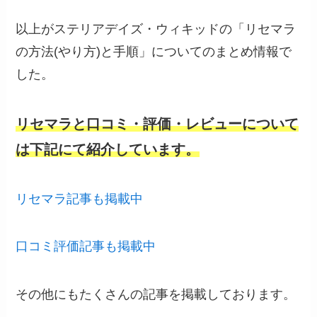
以上がステリアデイズ・ウィキッドの「リセマラ
の方法(やり方)と手順」についてのまとめ情報で
した。
リセマラと口コミ・評価・レビューについて
は下記にて紹介しています。
リセマラ記事も掲載中
口コミ評価記事も掲載中
その他にもたくさんの記事を掲載しております。