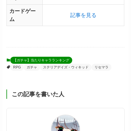
カードゲー
記事を見る
ム
【ガチャ】当たりキャラランキング
RPG
ガチャ
ステリアデイズ・ウィキッド
リセマラ
この記事を書いた人