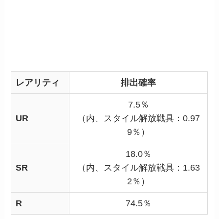
レアリティ
排出確率
7.5％
UR
（内、スタイル解放戦具：0.97
9％）
18.0％
SR
（内、スタイル解放戦具：1.63
2％）
R
74.5％