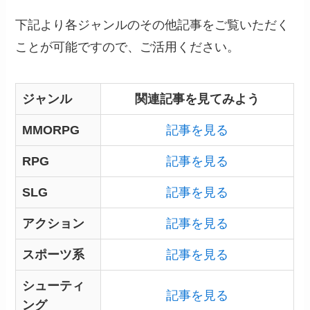
下記より各ジャンルのその他記事をご覧いただく
ことが可能ですので、ご活用ください。
ジャンル
関連記事を見てみよう
MMORPG
記事を見る
RPG
記事を見る
SLG
記事を見る
アクション
記事を見る
スポーツ系
記事を見る
シューティ
記事を見る
ング