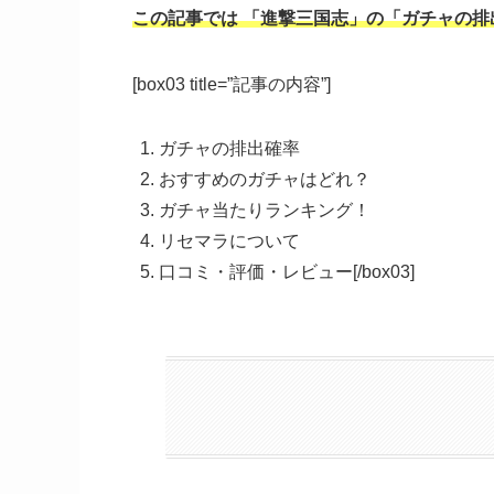
この記事では
「進撃三国志」
の「ガチャの排
[box03 title=”記事の内容”]
ガチャの排出確率
おすすめのガチャはどれ？
ガチャ当たりランキング！
リセマラについて
口コミ・評価・レビュー[/box03]