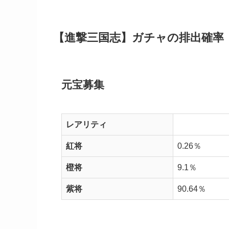
【進撃三国志】ガチャの排出確率
元宝募集
レアリティ
紅将
0.26％
橙将
9.1％
紫将
90.64％