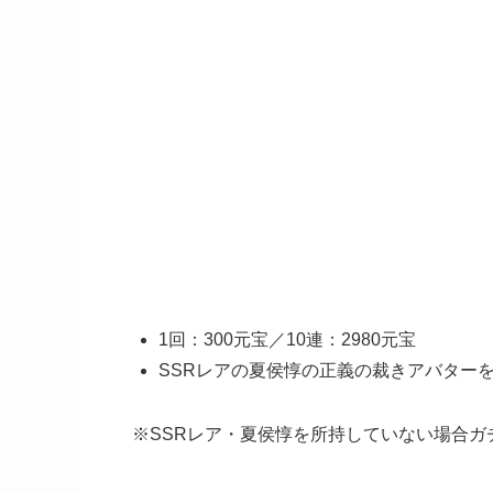
1回：300元宝／10連：2980元宝
SSRレアの夏侯惇の正義の裁きアバター
※SSRレア・夏侯惇を所持していない場合ガ