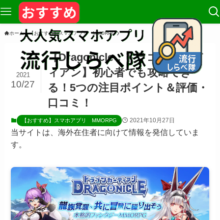
ホーム
【おすすめ】スマホアプリ MMORPG
【Dragonicle：ドラゴンガーデ
ィアン】初心者でも攻略でき
2021
10/27
る！5つの注目ポイント＆評価・
口コミ！
2021年10月27日
【おすすめ】スマホアプリ MMORPG
当サイトは、海外在住者に向けて情報を発信していま
す。