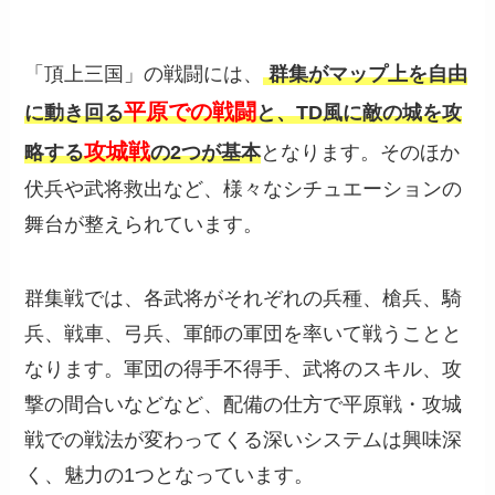
「頂上三国」の戦闘には、
群集がマップ上を自由
平原での戦闘
に動き回る
と、TD風に敵の城を攻
攻城戦
略する
の2つが基本
となります。そのほか
伏兵や武将救出など、様々なシチュエーションの
舞台が整えられています。
群集戦では、各武将がそれぞれの兵種、槍兵、騎
兵、戦車、弓兵、軍師の軍団を率いて戦うことと
なります。軍団の得手不得手、武将のスキル、攻
撃の間合いなどなど、配備の仕方で平原戦・攻城
戦での戦法が変わってくる深いシステムは興味深
く、魅力の1つとなっています。