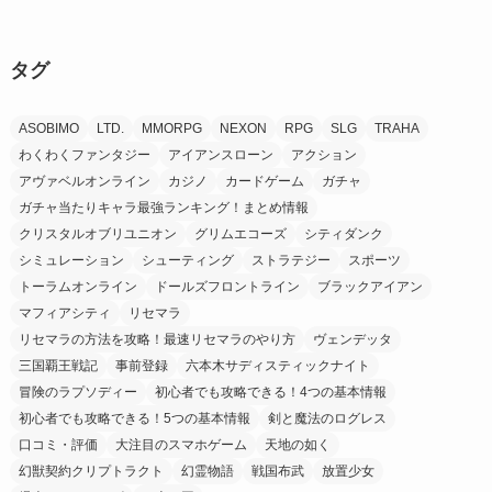
タグ
ASOBIMO
LTD.
MMORPG
NEXON
RPG
SLG
TRAHA
わくわくファンタジー
アイアンスローン
アクション
アヴァベルオンライン
カジノ
カードゲーム
ガチャ
ガチャ当たりキャラ最強ランキング！まとめ情報
クリスタルオブリユニオン
グリムエコーズ
シティダンク
シミュレーション
シューティング
ストラテジー
スポーツ
トーラムオンライン
ドールズフロントライン
ブラックアイアン
マフィアシティ
リセマラ
リセマラの方法を攻略！最速リセマラのやり方
ヴェンデッタ
三国覇王戦記
事前登録
六本木サディスティックナイト
冒険のラプソディー
初心者でも攻略できる！4つの基本情報
初心者でも攻略できる！5つの基本情報
剣と魔法のログレス
口コミ・評価
大注目のスマホゲーム
天地の如く
幻獣契約クリプトラクト
幻霊物語
戦国布武
放置少女