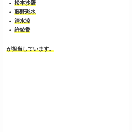
松本沙羅
藤野彩水
清水涼
許綾香
が担当しています。