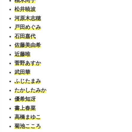
柚木尚子
松井暁波
河原木志穂
戸田めぐみ
石田嘉代
佐藤美由希
近藤唯
菅野あすか
武田華
ふじたまみ
たかしたみか
優希知冴
書上春菜
高橋まゆこ
菊池こころ