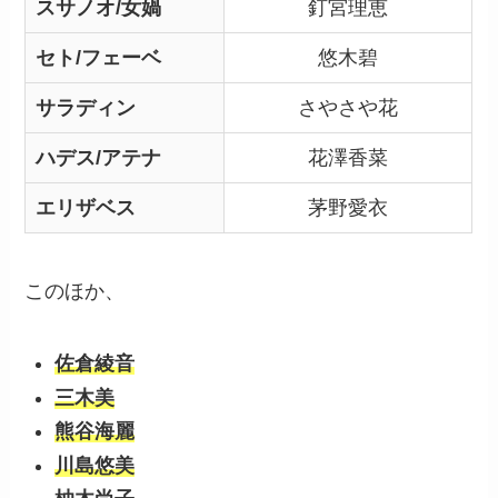
スサノオ/女媧
釘宮理恵
セト/フェーベ
悠木碧
サラディン
さやさや花
ハデス/アテナ
花澤香菜
エリザベス
茅野愛衣
このほか、
佐倉綾音
三木美
熊谷海麗
川島悠美