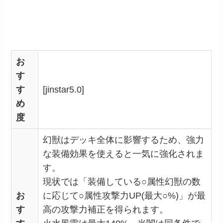
お
す
す
[jinstar5.0]
め
度
幻獣はデッキ全体に影響するため、強力
な装備効果を使えると一気に強化されま
す。
現状では「装備している○属性幻獣の数
お
に応じて○属性攻撃力UP(最大○%)」が最
す
高の攻撃力補正を得られます。