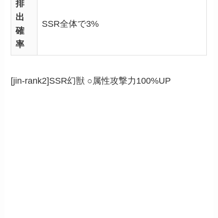
排
出
SSR全体で3%
確
率
[jin-rank2]SSR幻獣 ○属性攻撃力100%UP