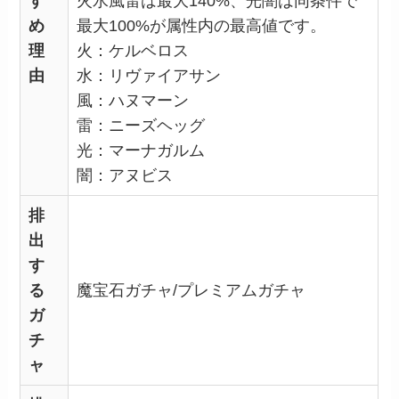
す
火水風雷は最大140%、光闇は同条件で
め
最大100%が属性内の最高値です。
理
火：ケルベロス
由
水：リヴァイアサン
風：ハヌマーン
雷：ニーズヘッグ
光：マーナガルム
闇：アヌビス
排
出
す
る
魔宝石ガチャ/プレミアムガチャ
ガ
チ
ャ