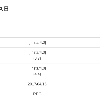
ス日
[jinstar4.0]
[jinstar4.0]
(3.7)
[jinstar4.0]
(4.4)
2017/04/13
RPG