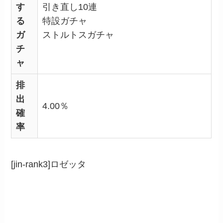
す
引き直し10連
る
特設ガチャ
ガ
ストルトスガチャ
チ
ャ
排
出
4.00％
確
率
[jin-rank3]ロゼッタ