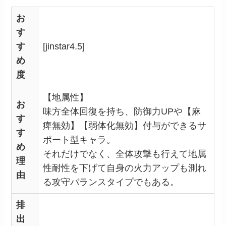
お
す
す
[jinstar4.5]
め
度
【地属性】
お
味方全体回復を持ち、防御力UPや【麻
す
痺無効】【弱体化無効】付与ができるサ
す
ポート型キャラ。
め
それだけでなく、全体攻撃も行えて地属
理
性耐性を下げて自身の火力アップも測れ
由
る攻守バランスタイプでもある。
排
出