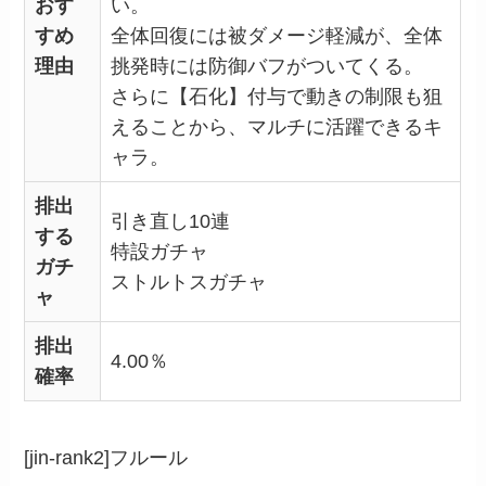
おす
い。
すめ
全体回復には被ダメージ軽減が、全体
理由
挑発時には防御バフがついてくる。
さらに【石化】付与で動きの制限も狙
えることから、マルチに活躍できるキ
ャラ。
排出
引き直し10連
する
特設ガチャ
ガチ
ストルトスガチャ
ャ
排出
4.00％
確率
[jin-rank2]フルール