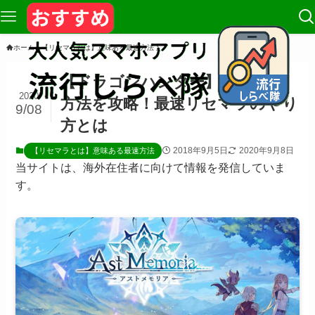
ホーム
【リセマラとは】意味ある最速方法
【ドラゴンハンター】リセマラ
2020
方法を攻略！最速リセマラのやり
9/08
方とは
2018年9月5日
2020年9月8日
【リセマラとは】意味ある最速方法
当サイトは、海外在住者に向けて情報を発信していま
す。