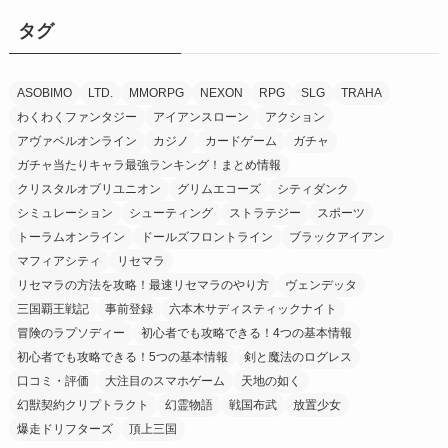
タグ
ASOBIMO
LTD.
MMORPG
NEXON
RPG
SLG
TRAHA
わくわくファンタジー
アイアンスローン
アクション
アヴァベルオンライン
カジノ
カードゲーム
ガチャ
ガチャ当たりキャラ最強ランキング！まとめ情報
クリスタルオブリユニオン
グリムエコーズ
シティダンク
シミュレーション
シューティング
ストラテジー
スポーツ
トーラムオンライン
ドールズフロントライン
ブラックアイアン
マフィアシティ
リセマラ
リセマラの方法を攻略！最速リセマラのやり方
ヴェンデッタ
三国覇王戦記
事前登録
六本木サディスティックナイト
冒険のラプソディー
初心者でも攻略できる！4つの基本情報
初心者でも攻略できる！5つの基本情報
剣と魔法のログレス
口コミ・評価
大注目のスマホゲーム
天地の如く
幻獣契約クリプトラクト
幻霊物語
戦国布武
放置少女
爆走ドリフターズ
頂上三国