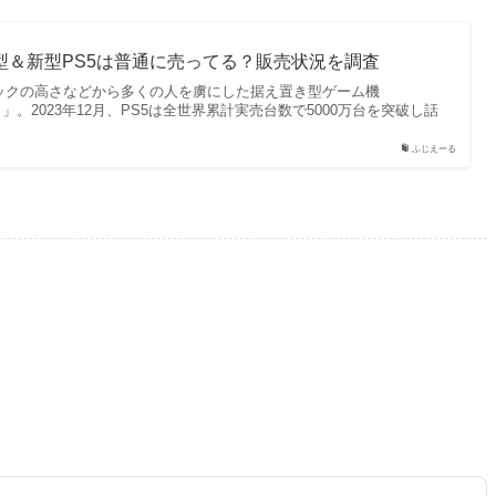
旧型＆新型PS5は普通に売ってる？販売状況を調査
ペックの高さなどから多くの人を虜にした据え置き型ゲーム機
on 5）」。2023年12月、PS5は全世界累計実売台数で5000万台を突破し話
ふじえーる