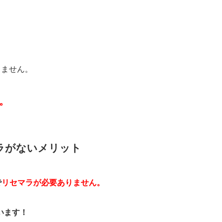
りません。
。
ラがないメリット
で
リセマラが必要ありません。
います！