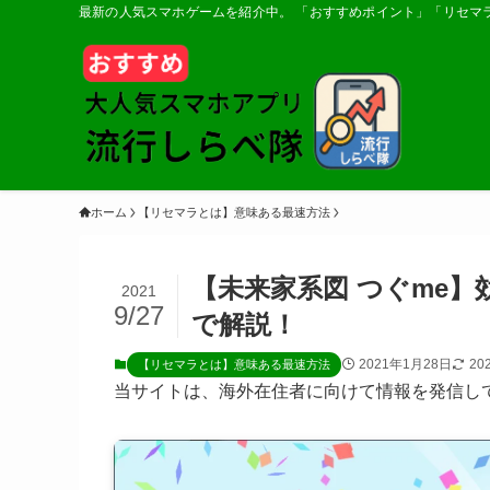
最新の人気スマホゲームを紹介中。 「おすすめポイント」「リセマ
ホーム
【リセマラとは】意味ある最速方法
【未来家系図 つぐme
2021
9/27
で解説！
2021年1月28日
20
【リセマラとは】意味ある最速方法
当サイトは、海外在住者に向けて情報を発信し