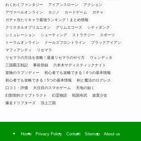
わくわくファンタジー
アイアンスローン
アクション
アヴァベルオンライン
カジノ
カードゲーム
ガチャ
ガチャ当たりキャラ最強ランキング！まとめ情報
クリスタルオブリユニオン
グリムエコーズ
シティダンク
シミュレーション
シューティング
ストラテジー
スポーツ
トーラムオンライン
ドールズフロントライン
ブラックアイアン
マフィアシティ
リセマラ
リセマラの方法を攻略！最速リセマラのやり方
ヴェンデッタ
三国覇王戦記
事前登録
六本木サディスティックナイト
冒険のラプソディー
初心者でも攻略できる！4つの基本情報
初心者でも攻略できる！5つの基本情報
剣と魔法のログレス
口コミ・評価
大注目のスマホゲーム
天地の如く
幻獣契約クリプトラクト
幻霊物語
戦国布武
放置少女
爆走ドリフターズ
頂上三国
Home
Privacy Policy
Contact
Sitemap
About us