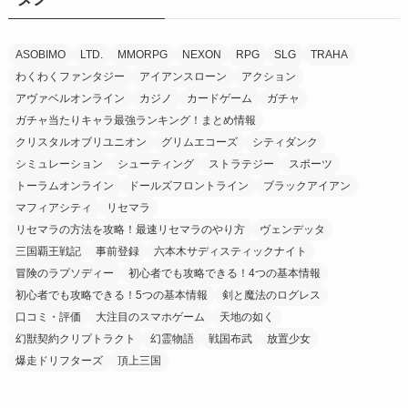
ASOBIMO
LTD.
MMORPG
NEXON
RPG
SLG
TRAHA
わくわくファンタジー
アイアンスローン
アクション
アヴァベルオンライン
カジノ
カードゲーム
ガチャ
ガチャ当たりキャラ最強ランキング！まとめ情報
クリスタルオブリユニオン
グリムエコーズ
シティダンク
シミュレーション
シューティング
ストラテジー
スポーツ
トーラムオンライン
ドールズフロントライン
ブラックアイアン
マフィアシティ
リセマラ
リセマラの方法を攻略！最速リセマラのやり方
ヴェンデッタ
三国覇王戦記
事前登録
六本木サディスティックナイト
冒険のラプソディー
初心者でも攻略できる！4つの基本情報
初心者でも攻略できる！5つの基本情報
剣と魔法のログレス
口コミ・評価
大注目のスマホゲーム
天地の如く
幻獣契約クリプトラクト
幻霊物語
戦国布武
放置少女
爆走ドリフターズ
頂上三国