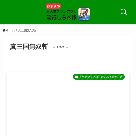
ホーム
真三国無双斬
真三国無双斬
– tag –
【リセマラとは】意味ある最速方法