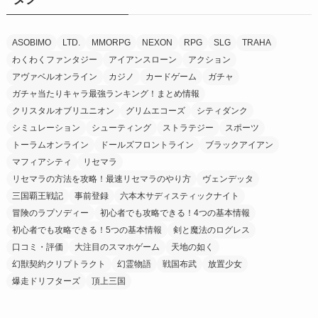
ASOBIMO
LTD.
MMORPG
NEXON
RPG
SLG
TRAHA
わくわくファンタジー
アイアンスローン
アクション
アヴァベルオンライン
カジノ
カードゲーム
ガチャ
ガチャ当たりキャラ最強ランキング！まとめ情報
クリスタルオブリユニオン
グリムエコーズ
シティダンク
シミュレーション
シューティング
ストラテジー
スポーツ
トーラムオンライン
ドールズフロントライン
ブラックアイアン
マフィアシティ
リセマラ
リセマラの方法を攻略！最速リセマラのやり方
ヴェンデッタ
三国覇王戦記
事前登録
六本木サディスティックナイト
冒険のラプソディー
初心者でも攻略できる！4つの基本情報
初心者でも攻略できる！5つの基本情報
剣と魔法のログレス
口コミ・評価
大注目のスマホゲーム
天地の如く
幻獣契約クリプトラクト
幻霊物語
戦国布武
放置少女
爆走ドリフターズ
頂上三国