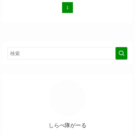
1
しらべ隊がーる