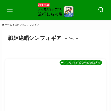
ホーム
戦姫絶唱シンフォギア
戦姫絶唱シンフォギア
– tag –
【リセマラとは】意味ある最速方法