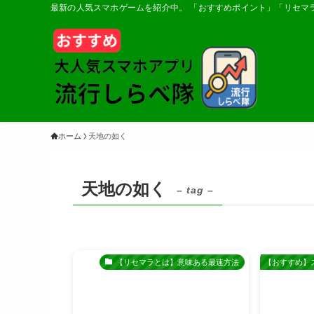
最新の人気スマホゲームを紹介中。 「おすすめポイント」「リセマ
ホーム
天地の如く
天地の如く
– tag –
【リセマラとは】意味ある最速方法
【おすすめ】