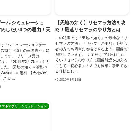
ーム/シミュレーショ
【天地の如く】リセマラ方法を攻
すめしたい4つの理由！天
略！最速リセマラのやり方とは
この記事では「天地の如く」の最速な「リ
セマラの方法」「リセマラの手順」を初心
では「シミュレーションゲー
者の方でも簡単に攻略できるよう、画像で
地の如く～激乱の三国志～」に
解説しています。 文字だけでは理解しに
します。 リリース元は
くいリセマラのやり方に画像解説を加える
」です。「2019年3月25日」にリ
ことで「初心者」の方でも簡単に攻略でき
した。 天地の如く～激乱の
る仕様にし...
 Waves Inc.無料 【天地の如
たい...
2019年3月13日
日
スマホアプリ シミュレーション