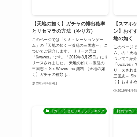
【天地の如く】ガチャの排出確率
【スマホゲ
とリセマラの方法（やり方）
ン】おす
地の如く
このページでは「シミュレーションゲー
ム」の「天地の如く～激乱の三国志～」に
このページ
ついてご紹介します。 リリース元は
ム」の「天
「6waves」です。「2019年3月25日」にリ
ついてご紹介
リースされました。 天地の如く～激乱の
「6waves
三国志～ Six Waves Inc.無料 【天地の如
リースされま
く】ガチャの種類 [...
三国志～ Six
く】おすすめし
2019年4月4日
2019年4月4
【ガチャ】当たりキャラランキング
【おすすめ】