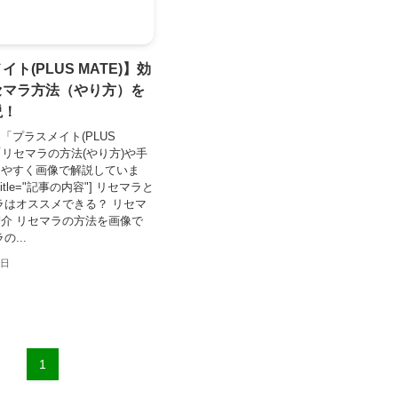
ト(PLUS MATE)】効
セマラ方法（やり方）を
説！
「プラスメイト(PLUS
「リセマラの方法(やり方)や手
りやすく画像で解説していま
 title="記事の内容"] リセマラと
ラはオススメできる？ リセマ
介 リセマラの方法を画像で
の...
7日
1