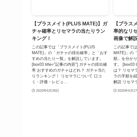
【プラスメイト(PLUS MATE)】ガ
【プラスメイ
チャ確率とリセマラの当たりラン
率的なリ
キング！
画像で解
この記事では「プラスメイト(PLUS
この記事では
MATE)」の「ガチャの排出確率」と「おす
MATE)」の
すめの当たり一覧」を解説しています。
順」を分か
[box03 title="記事の内容"] ガチャの排出確
す。 [box03
率 おすすめのガチャはどれ？ ガチャ当た
は？ リセマ
りランキング！ リセマラについて 口コ
ラの手順を紹
ミ・評価・レビュ...
解説 リセマラ
2020年6月28日
2020年6月2