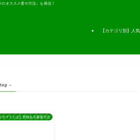
ラのオススメ度や方法」も発信！
【カテゴリ別】人気
 tag –
リセマラとは】意味ある最速方法