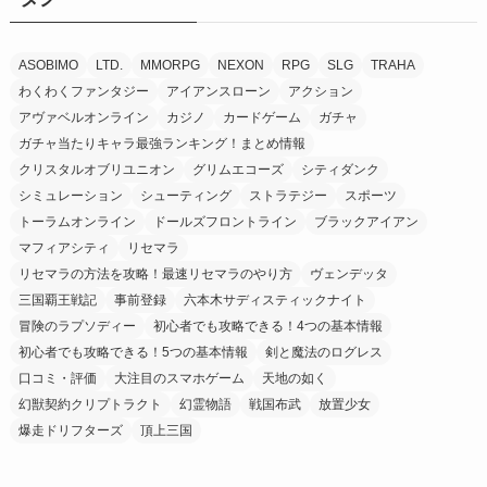
ASOBIMO
LTD.
MMORPG
NEXON
RPG
SLG
TRAHA
わくわくファンタジー
アイアンスローン
アクション
アヴァベルオンライン
カジノ
カードゲーム
ガチャ
ガチャ当たりキャラ最強ランキング！まとめ情報
クリスタルオブリユニオン
グリムエコーズ
シティダンク
シミュレーション
シューティング
ストラテジー
スポーツ
トーラムオンライン
ドールズフロントライン
ブラックアイアン
マフィアシティ
リセマラ
リセマラの方法を攻略！最速リセマラのやり方
ヴェンデッタ
三国覇王戦記
事前登録
六本木サディスティックナイト
冒険のラプソディー
初心者でも攻略できる！4つの基本情報
初心者でも攻略できる！5つの基本情報
剣と魔法のログレス
口コミ・評価
大注目のスマホゲーム
天地の如く
幻獣契約クリプトラクト
幻霊物語
戦国布武
放置少女
爆走ドリフターズ
頂上三国