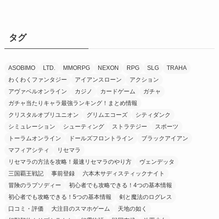
タグ
ASOBIMO
LTD.
MMORPG
NEXON
RPG
SLG
TRAHA
わくわくファンタジー
アイアンスローン
アクション
アヴァベルオンライン
カジノ
カードゲーム
ガチャ
ガチャ当たりキャラ最強ランキング！まとめ情報
クリスタルオブリユニオン
グリムエコーズ
シティダンク
シミュレーション
シューティング
ストラテジー
スポーツ
トーラムオンライン
ドールズフロントライン
ブラックアイアン
マフィアシティ
リセマラ
リセマラの方法を攻略！最速リセマラのやり方
ヴェンデッタ
三国覇王戦記
事前登録
六本木サディスティックナイト
冒険のラプソディー
初心者でも攻略できる！4つの基本情報
初心者でも攻略できる！5つの基本情報
剣と魔法のログレス
口コミ・評価
大注目のスマホゲーム
天地の如く