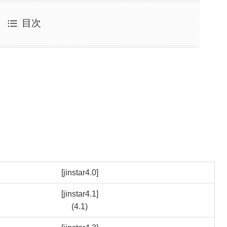
目次
[jinstar4.0]
[jinstar4.1]
(4.1)