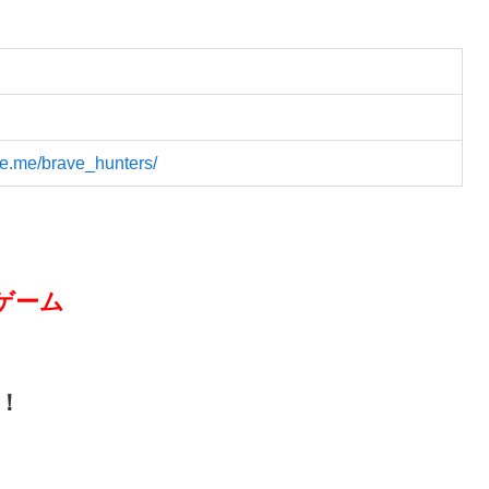
ine.me/brave_hunters/
ゲーム
！