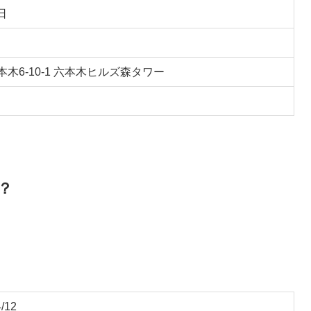
日
木6-10-1 六本木ヒルズ森タワー
？
/12