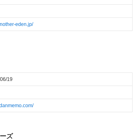
another-eden.jp/
06/19
//danmemo.com/
ーズ