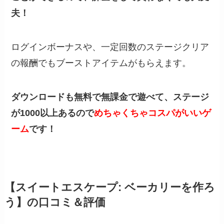
夫！
ログインボーナスや、一定回数のステージクリア
の報酬でもブーストアイテムがもらえます。
ダウンロードも無料で無課金で遊べて、ステージ
が1000以上あるので
めちゃくちゃコスパがいいゲ
ーム
です！
【スイートエスケープ: ベーカリーを作ろ
う】の口コミ＆評価