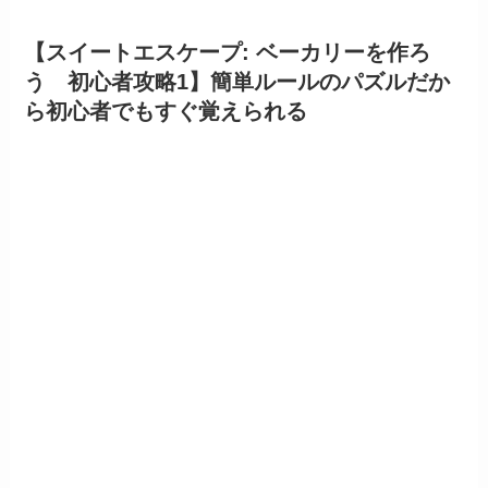
【スイートエスケープ: ベーカリーを作ろ
う 初心者攻略1】簡単ルールのパズルだか
ら初心者でもすぐ覚えられる