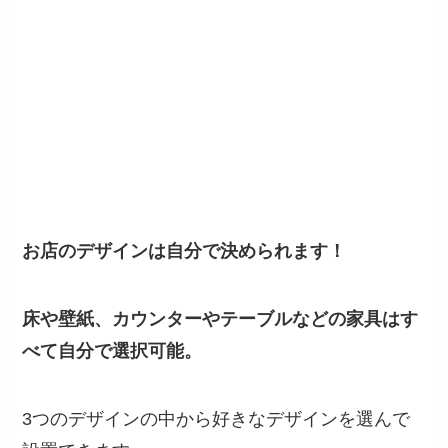
お店のデザインは自分で決められます！
床や壁紙、カウンターやテーブルなどの家具はす
べて自分で選択可能。
3つのデザインの中から好きなデザインを選んで