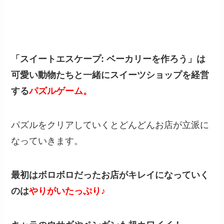
「スイートエスケープ: ベーカリーを作ろう」は
可愛い動物たちと一緒にスイーツショップを経営
する
パズルゲーム。
パズルをクリアしていくとどんどんお店が立派に
なっていきます。
最初はボロボロだったお店がキレイになっていく
のは
やりがいたっぷり♪