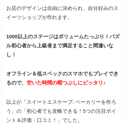
お店のデザインは自由に決められ、自分好みのス
イーツショップが作れます。
1000以上のステージはボリュームたっぷり！パズ
ル初心者から上級者まで満足すること間違いな
し！
オフライン＆低スペックのスマホでもプレイでき
るので、
空いた時間の暇つぶしにピッタリ♪
以上が「スイートエスケープ: ベーカリーを作ろ
う」の「初心者でも攻略できる！5つの注目ポイ
ント＆評価・口コミ！」でした。