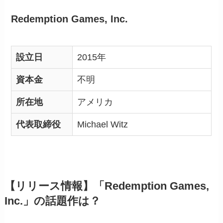
Redemption Games, Inc.
設立日
2015年
資本金
不明
所在地
アメリカ
代表取締役
Michael Witz
【リリース情報】「Redemption Games,
Inc.」の話題作は？