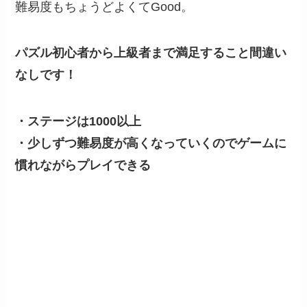
難易度もちょうどよくてGood。
パズル初心者から上級者まで満足すること間違い
なしです！
・ステージは1000以上
・少しずつ難易度が高くなっていくのでゲームに
慣れながらプレイできる