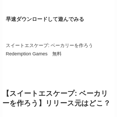
早速ダウンロードして遊んでみる
スイートエスケープ: ベーカリーを作ろう
Redemption Games
無料
【スイートエスケープ: ベーカリ
ーを作ろう】リリース元はどこ？