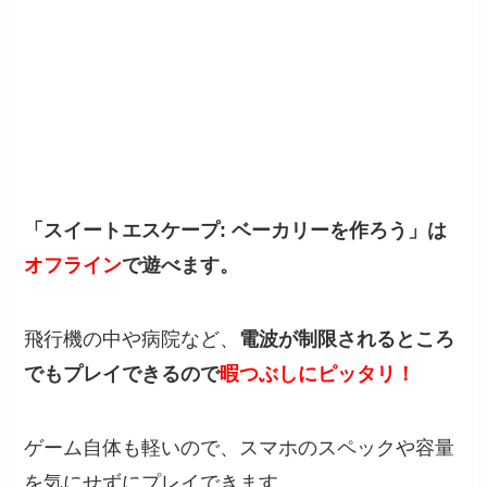
「スイートエスケープ: ベーカリーを作ろう」は
オフライン
で遊べます。
飛行機の中や病院など、
電波が制限されるところ
でもプレイできるので
暇つぶしにピッタリ！
ゲーム自体も軽いので、スマホのスペックや容量
を気にせずにプレイできます。