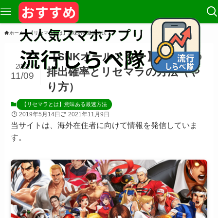
ホーム
【リセマラとは】意味ある最速方法
【SNKオールスター】ガチャの
2021
排出確率とリセマラの方法（や
11/09
り方）
【リセマラとは】意味ある最速方法
2019年5月14日
2021年11月9日
当サイトは、海外在住者に向けて情報を発信していま
す。