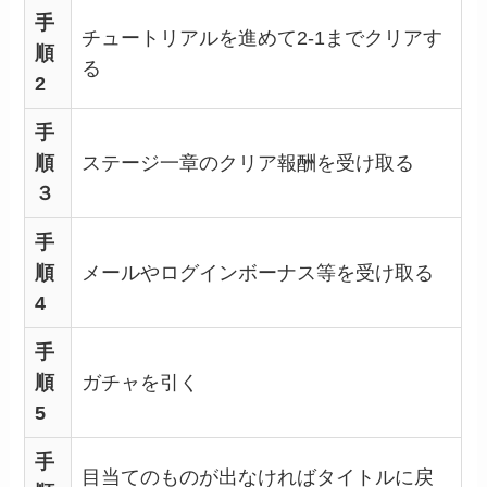
手
チュートリアルを進めて2-1までクリアす
順
る
2
手
順
ステージ一章のクリア報酬を受け取る
３
手
順
メールやログインボーナス等を受け取る
4
手
順
ガチャを引く
5
手
目当てのものが出なければタイトルに戻