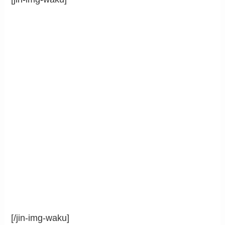
[/jin-img-waku]