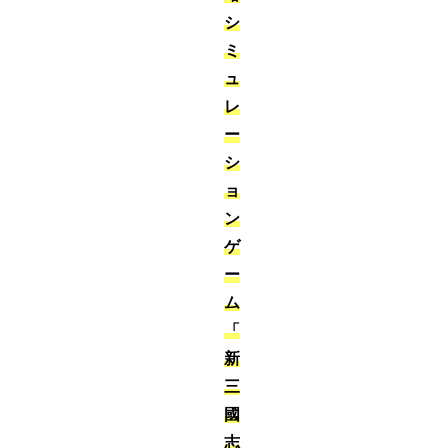
シ
ミ
ュ
レ
ー
シ
ョ
ン
ゲ
ー
ム
「
新
三
國
志