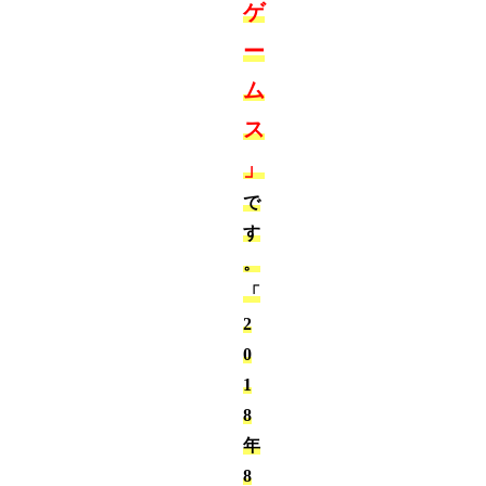
ゲ
ー
ム
ス
」
で
す
。
「
2
0
1
8
年
8