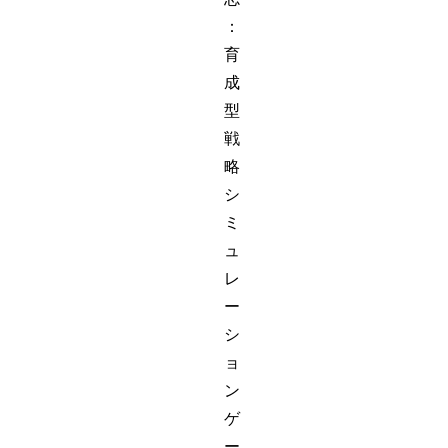
：
育
成
型
戦
略
シ
ミ
ュ
レ
ー
シ
ョ
ン
ゲ
ー