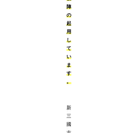
陣
の
起
用
し
て
い
ま
す
。
新
三
國
志