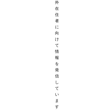
外
在
住
者
に
向
け
て
情
報
を
発
信
し
て
い
ま
す