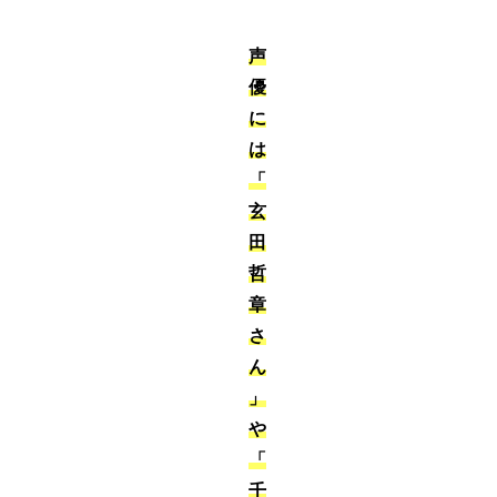
声
優
に
は
「
玄
田
哲
章
さ
ん
」
や
「
千