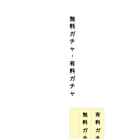
無
料
ガ
チ
ャ
・
有
料
ガ
チ
ャ
無
有
料
料
ガ
ガ
チ
チ