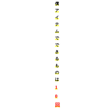
償
ア
イ
テ
ム
で
で
き
る
も
の
は
1
0
回