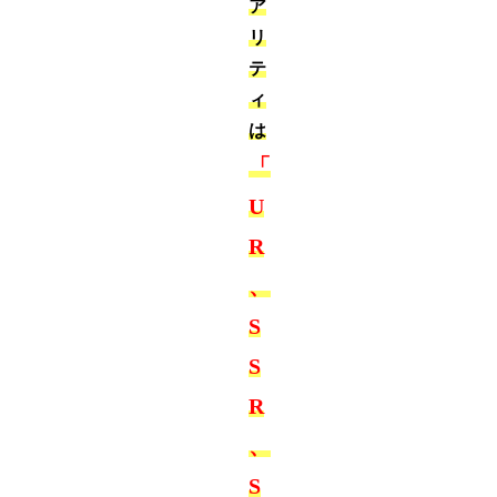
ア
リ
テ
ィ
は
「
U
R
、
S
S
R
、
S