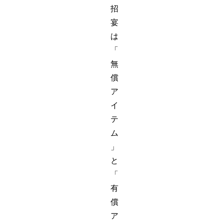
招
宴
は
「
無
償
ア
イ
テ
ム
」
と
「
有
償
ア