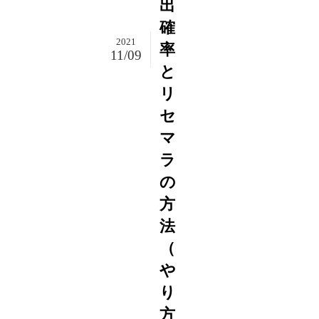
出
確
2021
率
11/09
と
リ
セ
マ
ラ
の
方
法
（
や
り
方