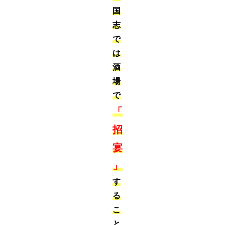
国
志
で
は
酒
場
で
「
招
宴
」
す
る
こ
と