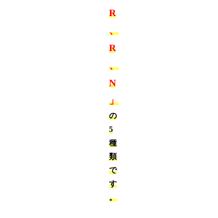
R
、
R
、
N
」
の
5
種
類
で
す
。