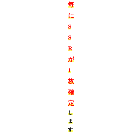
毎
に
S
S
R
が
1
枚
確
定
し
ま
す