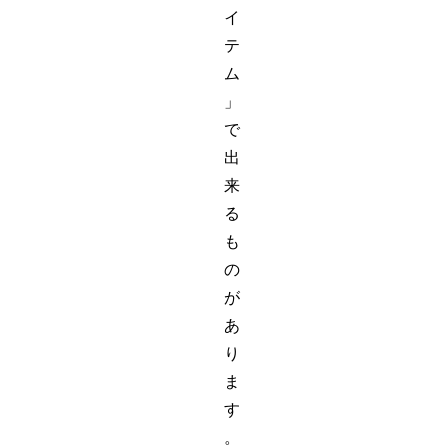
イ
テ
ム
」
で
出
来
る
も
の
が
あ
り
ま
す
。