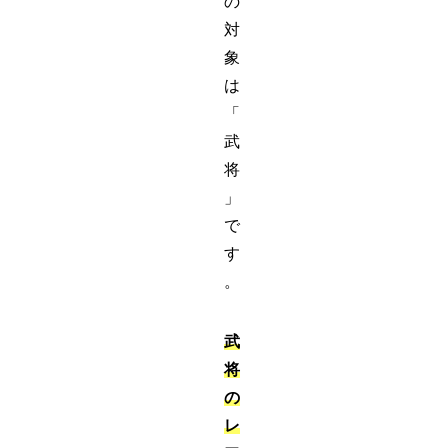
の
対
象
は
「
武
将
」
で
す
。
武
将
の
レ