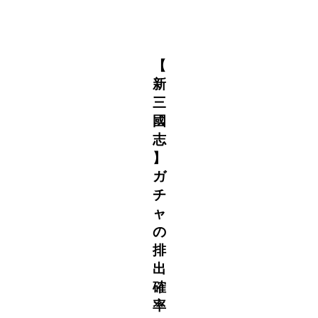
【
新
三
國
志
】
ガ
チ
ャ
の
排
出
確
率