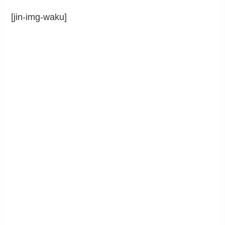
[jin-img-waku]