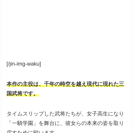
[/jin-img-waku]
本作の主役は、千年の時空を越え
現代に現れた三
国武将です。
タイムスリップした武将たちが、
女子高生
になり
「一騎学園」を舞台に、彼女らの
本来の姿
を取り
戻すために戦います。