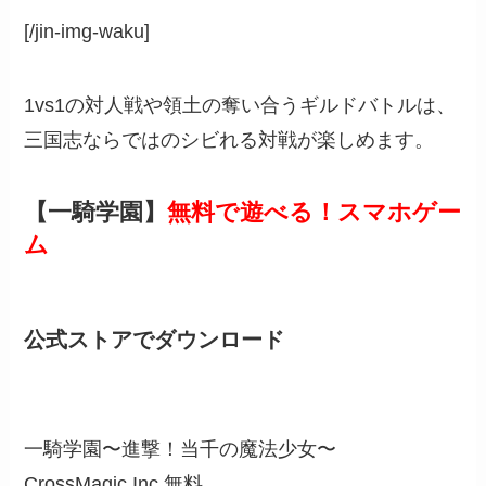
[/jin-img-waku]
1vs1の対人戦や
領土の奪い合うギルドバトルは、
三国志ならではの
シビれる対戦
が楽しめます。
【一騎学園】
無料で遊べる！スマホゲー
ム
公式ストアでダウンロード
一騎学園〜進撃！当千の魔法少女〜
CrossMagic Inc.
無料