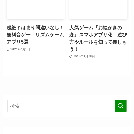
超絶ドはまり間違いなし！
人気ゲーム『お絵かきの
無料音ゲー・リズムゲーム
森』スマホアプリ化！遊び
アプリ5選！
方やルールを知って楽しも
う！
2024年4月5日
2024年3月28日