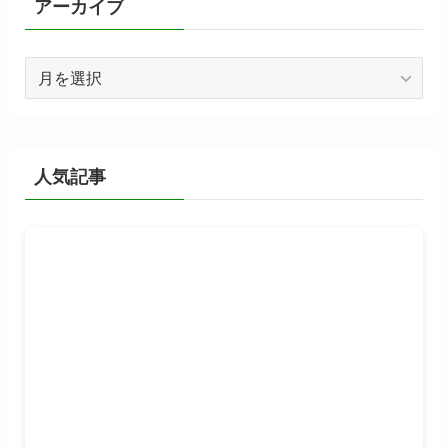
アーカイブ
ア
ー
カ
イ
ブ
人気記事