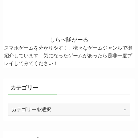
しらべ隊がーる
スマホゲームを分かりやすく、様々なゲームジャンルで御
紹介しています！気になったゲームがあったら是非一度プ
レイしてみてください！
カテゴリー
カ
テ
ゴ
リ
ー