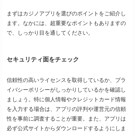
まずはカジノアプリを選びのポイントをご紹介し
ます。なかには、超重要なポイントもありますの
で、しっかり目を通してください。
セキュリティ面をチェック
信頼性の高いライセンスを取得しているか、プラ
イバシーポリシーがしっかりしているかを確認し
ましょう。特に個人情報やクレジットカード情報
を入力する場合は、アプリの評判や運営元の信頼
性を事前に調査することが重要。また、アプリは
必ず公式サイトからダウンロードするようにしま