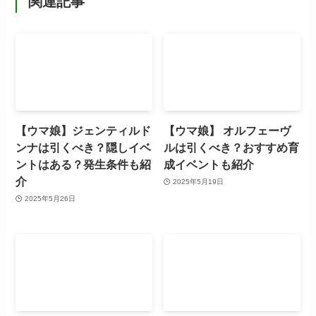
関連記事
【ウマ娘】ジェンティルド
【ウマ娘】 オルフェーヴ
ンナは引くべき？隠しイベ
ルは引くべき？おすすめ育
ントはある？発生条件も紹
成イベントも紹介
介
2025年5月19日
2025年5月26日