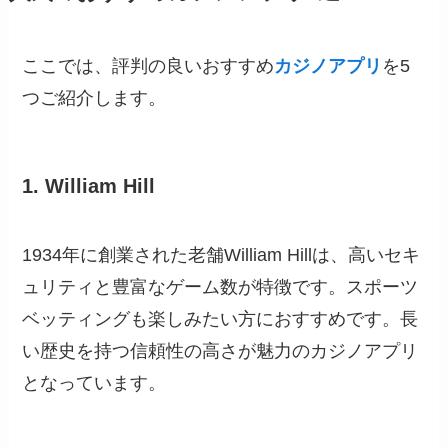
ここでは、評判の良いおすすめ
カジノアプリ
を5
つご紹介します。
1. William Hill
1934年に創業された老舗William Hillは、高いセキ
ュリティと豊富なゲーム数が特徴です。スポーツ
ベッティングも楽しみたい方におすすめです。長
い歴史を持つ信頼性の高さが魅力のカジノアプリ
となっています。