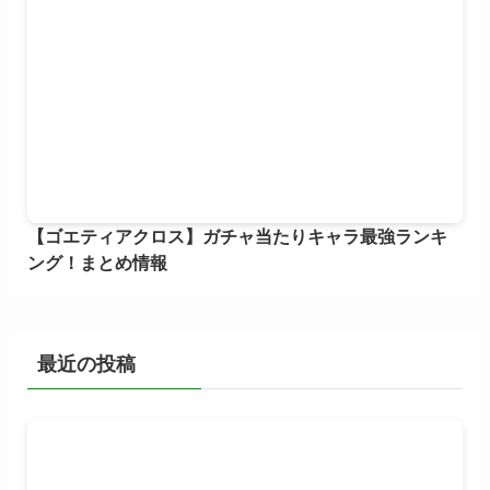
【ゴエティアクロス】ガチャ当たりキャラ最強ランキ
ング！まとめ情報
最近の投稿