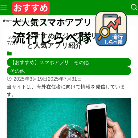
ホーム
【おすすめ】スマホアプリ その他
おすすめカジノアプリの選び方
2025
7/31
と人気アプリ紹介
【おすすめ】スマホアプリ その他
その他
2025年3月19日
2025年7月31日
当サイトは、海外在住者に向けて情報を発信していま
す。