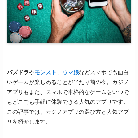
パズドラ
や
モンスト
、
ウマ娘
などスマホでも面白
いゲームが楽しめることが当たり前の今。カジノ
アプリもまた、スマホで本格的なゲームをいつで
もどこでも手軽に体験できる人気のアプリです。
この記事では、カジノアプリの選び方と人気アプ
リを紹介します。