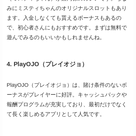
みにミスティちゃんのオリジナルスロットもあり
ます。入金しなくても貰えるボーナスもあるの
で、初心者さんにもおすすめです。まずは無料で
遊んでみるのもいいかもしれませんね。
4. PlayOJO（プレイオジョ）
PlayOJO（プレイオジョ）は、賭け条件のないボ
ーナスがプレイヤーに好評。キャッシュバックや
報酬プログラムが充実しており、最初だけでなく
て長く楽しめるアプリとして人気です。