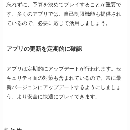
忘れずに、予算を決めてプレイすることが重要で
す。多くのアプリでは、自己制限機能も提供され
ているので、必要に応じて活用しましょう。
アプリの更新を定期的に確認
アプリは定期的にアップデートが行われます。セ
キュリティ面の対策も含まれているので、常に最
新バージョンにアップデートするようにしましょ
う。より安全に快適にプレイできます。