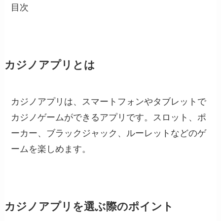
目次
カジノアプリとは
カジノアプリは、スマートフォンやタブレットで
カジノゲームができるアプリです。スロット、ポ
ーカー、ブラックジャック、ルーレットなどのゲ
ームを楽しめます。
カジノアプリを選ぶ際のポイント