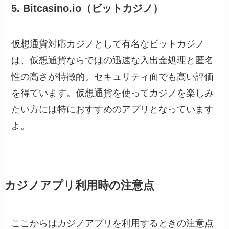
5. Bitcasino.io（ビットカジノ）
仮想通貨対応カジノとして有名なビットカジノ
は、仮想通貨ならではの迅速な入出金処理と匿名
性の高さが特徴的。セキュリティ面でも高い評価
を得ています。仮想通貨を使ってカジノを楽しみ
たい方には特におすすめのアプリとなっています
よ。
カジノアプリ利用時の注意点
ここからはカジノアプリを利用するときの注意点