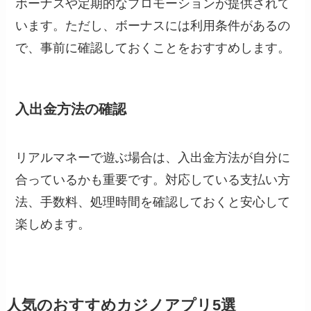
ボーナスや定期的なプロモーションが提供されて
います。ただし、ボーナスには利用条件があるの
で、事前に確認しておくことをおすすめします。
入出金方法の確認
リアルマネーで遊ぶ場合は、入出金方法が自分に
合っているかも重要です。対応している支払い方
法、手数料、処理時間を確認しておくと安心して
楽しめます。
人気のおすすめカジノアプリ5選