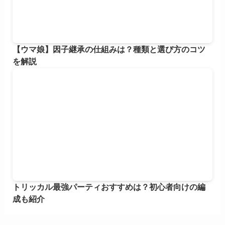
【ウマ娘】因子継承の仕組みは？種類と選び方のコツ
を解説
トリッカル最強パーティおすすめは？初心者向けの編
成も紹介