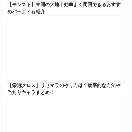
【モンスト】未開の大地｜効率よく周回できるおすす
めパーティも紹介
【栄冠クロス】リセマラのやり方は？効率的な方法や
当たりキャラまとめ！