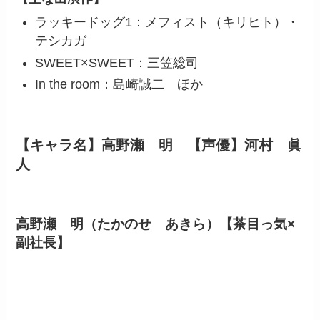
ラッキードッグ1：メフィスト（キリヒト）・
テシカガ
SWEET×SWEET：三笠総司
In the room：島崎誠二 ほか
【キャラ名】高野瀬 明 【声優】河村 眞
人
高野瀬 明（たかのせ あきら）【茶目っ気×
副社長】