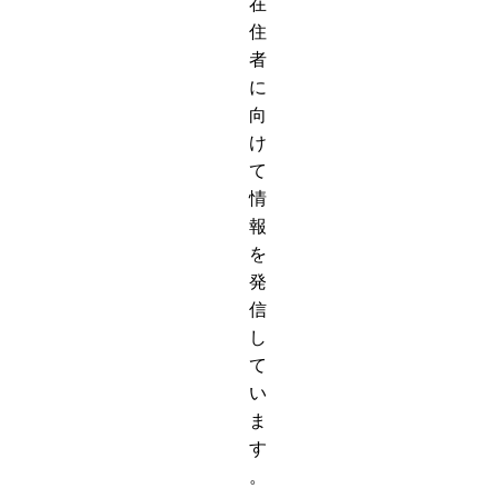
在
住
者
に
向
け
て
情
報
を
発
信
し
て
い
ま
す
。