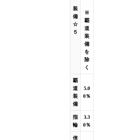
装
※
備
覇
☆
道
５
装
備
を
除
く
覇
道
5.0
装
0％
備
指
3.3
輪
0％
侠