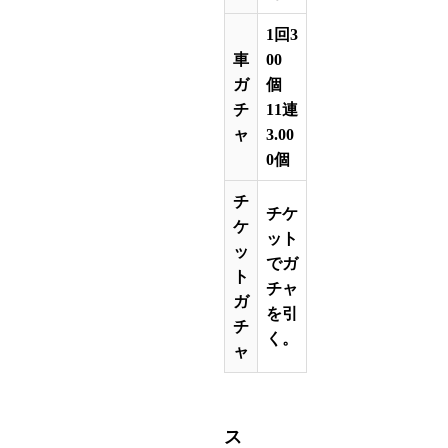
1回3
車
00
ガ
個
チ
11連
ャ
3.00
0個
チ
チケ
ケ
ット
ッ
でガ
ト
チャ
ガ
を引
チ
く。
ャ
ス