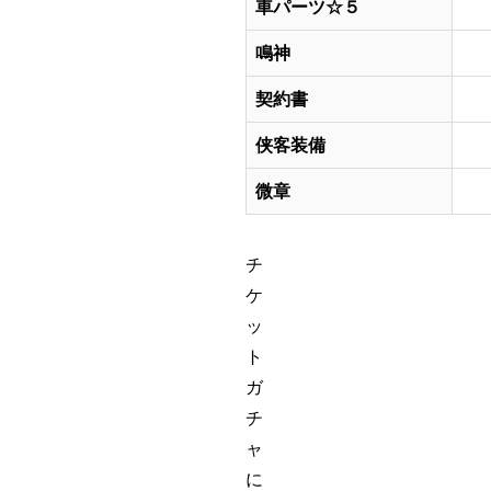
車パーツ☆５
鳴神
契約書
侠客装備
微章
チ
ケ
ッ
ト
ガ
チ
ャ
に