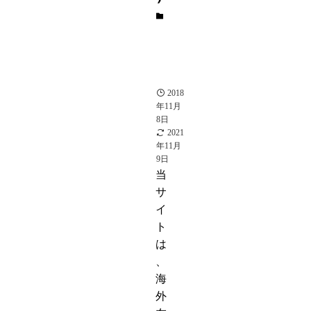
【リ
セマ
ラと
は】
意味
ある
最速
方法
2018
年11月
8日
2021
年11月
9日
当
サ
イ
ト
は
、
海
外