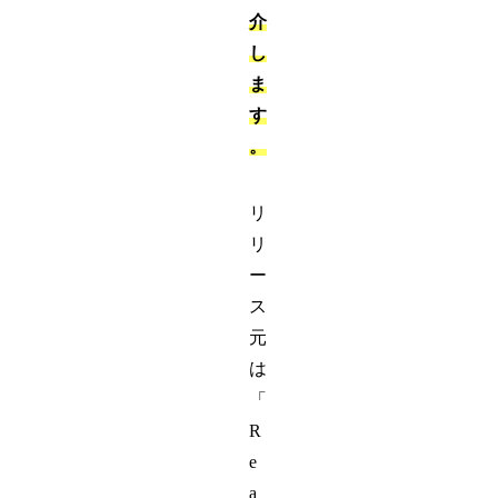
介
し
ま
す
。
リ
リ
ー
ス
元
は
「
R
e
a