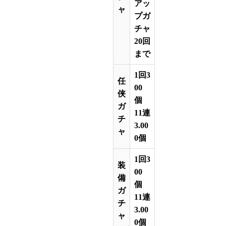
アッ
ャ
プガ
チャ
20回
まで
1回3
任
00
侠
個
ガ
11連
チ
3.00
ャ
0個
1回3
装
00
備
個
ガ
11連
チ
3.00
ャ
0個