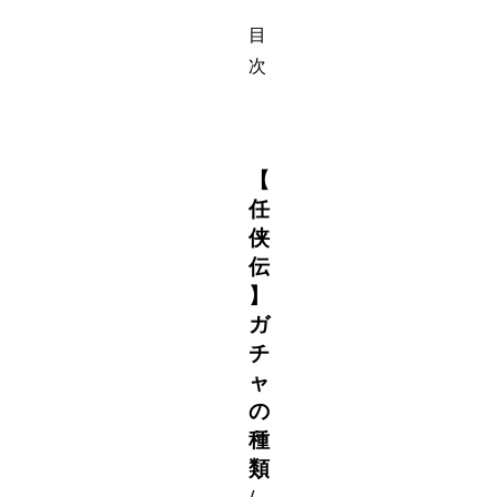
目
次
【
任
侠
伝
】
ガ
チ
ャ
の
種
類