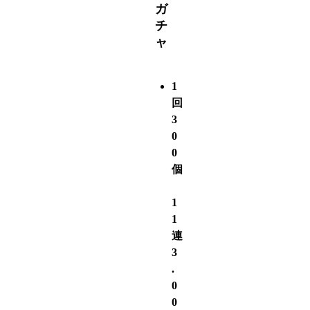
ガ
チ
ャ
1
回
3
0
0
個
1
1
連
3
.
0
0