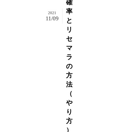
確
率
2021
11/09
と
リ
セ
マ
ラ
の
方
法
（
や
り
方
）