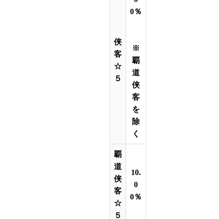
0％
侠
※
客
覇
☆
道
５
侠
客
を
除
く
覇
道
10.
侠
0
客
0％
☆
５