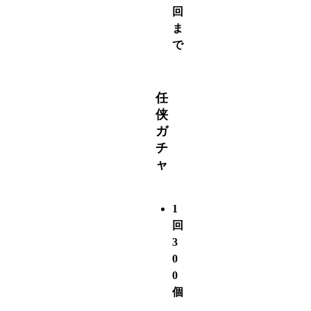
回
ま
で
任
侠
ガ
チ
ャ
1
回
3
0
0
個