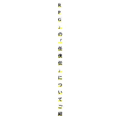
R
P
G
」
の
「
任
侠
伝
」
に
つ
い
て
ご
紹