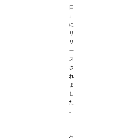
日
」
に
リ
リ
ー
ス
さ
れ
ま
し
た
。
任