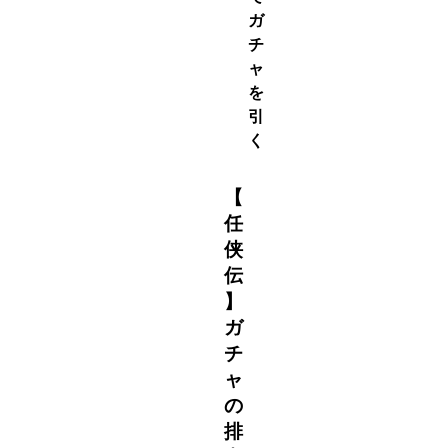
ガ
チ
ャ
を
引
く
【
任
侠
伝
】
ガ
チ
ャ
の
排