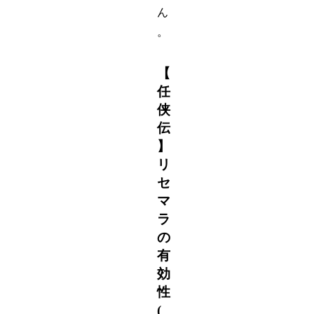
ん
。
【
任
侠
伝
】
リ
セ
マ
ラ
の
有
効
性
(