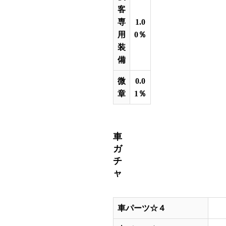
客
専
1.0
用
0％
装
備
微
0.0
章
1％
車
ガ
チ
ャ
車パーツ☆４