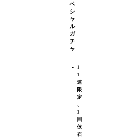
ペ
シ
ャ
ル
ガ
チ
ャ
1
1
連
限
定
、
1
回
侠
石