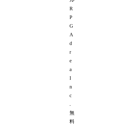
R
P
G
A
d
r
e
a
I
n
c
.
無
料