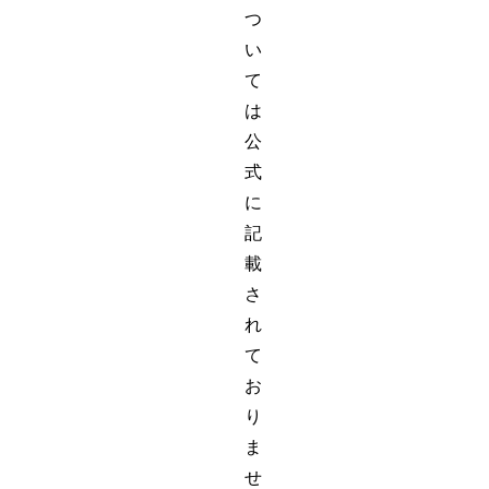
つ
い
て
は
公
式
に
記
載
さ
れ
て
お
り
ま
せ