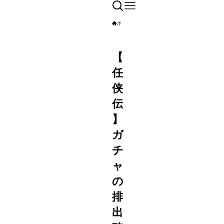
ホーム
【リセマラとは】意味ある最速方法
【
任
侠
伝
】
ガ
チ
ャ
の
排
出