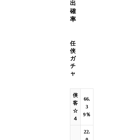
出
確
率
任
侠
ガ
チ
ャ
侠
66.
客
3
☆
9％
４
22.
0