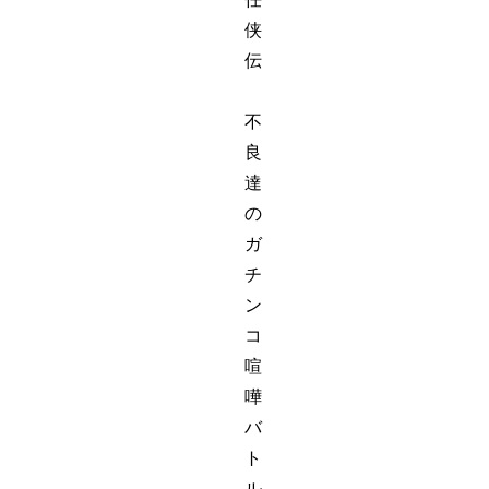
侠
伝
不
良
達
の
ガ
チ
ン
コ
喧
嘩
バ
ト
ル