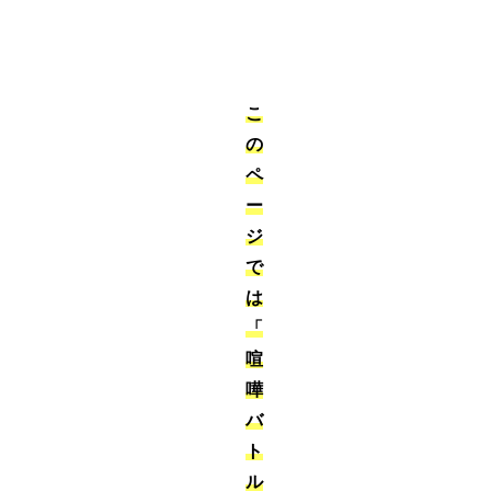
こ
の
ペ
ー
ジ
で
は
「
喧
嘩
バ
ト
ル