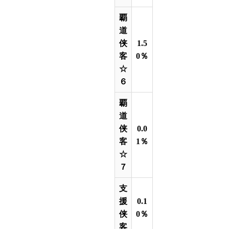
覇
道
侠
1.5
客
0％
☆
６
覇
道
侠
0.0
客
1％
☆
７
支
援
0.1
侠
0％
客