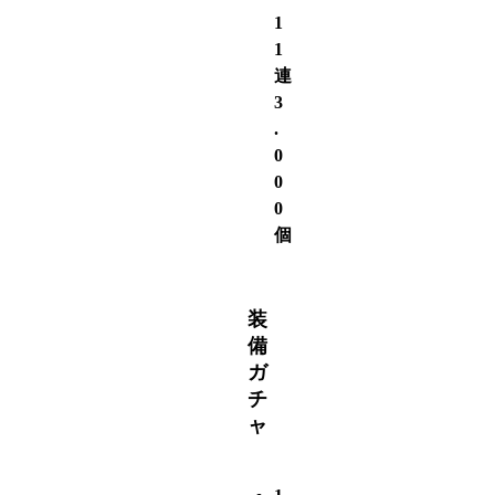
1
1
連
3
.
0
0
0
個
装
備
ガ
チ
ャ