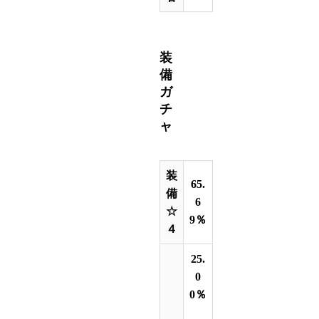
装
備
ガ
チ
ャ
装
65.
備
6
☆
9％
４
25.
0
0％