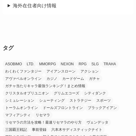
海外在住者向け情報
タグ
ASOBIMO
LTD.
MMORPG
NEXON
RPG
SLG
TRAHA
わくわくファンタジー
アイアンスローン
アクション
アヴァベルオンライン
カジノ
カードゲーム
ガチャ
ガチャ当たりキャラ最強ランキング！まとめ情報
クリスタルオブリユニオン
グリムエコーズ
シティダンク
シミュレーション
シューティング
ストラテジー
スポーツ
トーラムオンライン
ドールズフロントライン
ブラックアイアン
マフィアシティ
リセマラ
リセマラの方法を攻略！最速リセマラのやり方
ヴェンデッタ
三国覇王戦記
事前登録
六本木サディスティックナイト