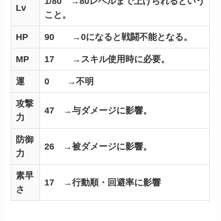
1/80 →80レベルまで上げられるという
Lv
こと。
HP
90 →0になると戦闘不能となる。
MP
17 →スキル使用時に必要。
運
0 →不明
攻撃
47 →与ダメージに影響。
力
防御
26 →被ダメージに影響。
力
素早
17 →行動順・回避率に影響
さ