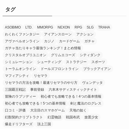
タグ
ASOBIMO
LTD.
MMORPG
NEXON
RPG
SLG
TRAHA
わくわくファンタジー
アイアンスローン
アクション
アヴァベルオンライン
カジノ
カードゲーム
ガチャ
ガチャ当たりキャラ最強ランキング！まとめ情報
クリスタルオブリユニオン
グリムエコーズ
シティダンク
シミュレーション
シューティング
ストラテジー
スポーツ
トーラムオンライン
ドールズフロントライン
ブラックアイアン
マフィアシティ
リセマラ
リセマラの方法を攻略！最速リセマラのやり方
ヴェンデッタ
三国覇王戦記
事前登録
六本木サディスティックナイト
冒険のラプソディー
初心者でも攻略できる！4つの基本情報
初心者でも攻略できる！5つの基本情報
剣と魔法のログレス
口コミ・評価
大注目のスマホゲーム
天地の如く
幻獣契約クリプトラクト
幻霊物語
戦国布武
放置少女
爆走ドリフターズ
頂上三国