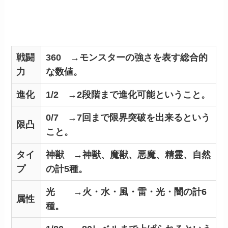
戦闘
360 →モンスターの強さを表す総合的
力
な数値。
進化
1/2 →2段階まで進化可能ということ。
0/7 →7回まで限界突破を出来るという
限凸
こと。
タイ
神獣 →神獣、魔獣、悪魔、精霊、自然
プ
の計5種。
光 →火・水・風・雷・光・闇の計6
属性
種。