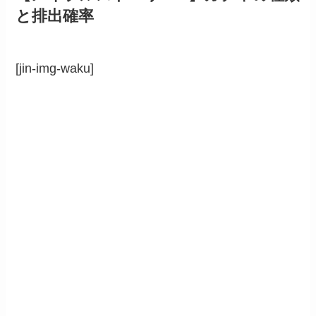
と排出確率
[jin-img-waku]