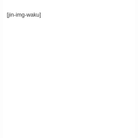
[jin-img-waku]