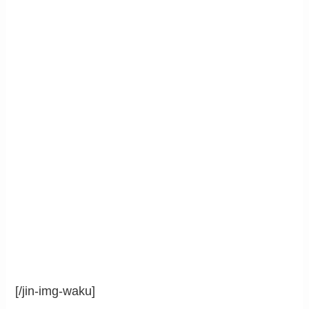
[/jin-img-waku]