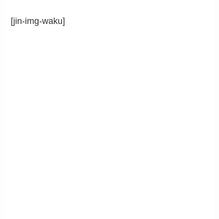
[jin-img-waku]