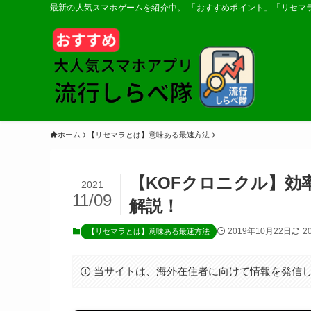
最新の人気スマホゲームを紹介中。 「おすすめポイント」「リセマ
ホーム
【リセマラとは】意味ある最速方法
【KOFクロニクル】効
2021
11/09
解説！
2019年10月22日
2
【リセマラとは】意味ある最速方法
当サイトは、海外在住者に向けて情報を発信