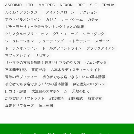
ASOBIMO
LTD.
MMORPG
NEXON
RPG
SLG
TRAHA
わくわくファンタジー
アイアンスローン
アクション
アヴァベルオンライン
カジノ
カードゲーム
ガチャ
ガチャ当たりキャラ最強ランキング！まとめ情報
クリスタルオブリユニオン
グリムエコーズ
シティダンク
シミュレーション
シューティング
ストラテジー
スポーツ
トーラムオンライン
ドールズフロントライン
ブラックアイアン
マフィアシティ
リセマラ
リセマラの方法を攻略！最速リセマラのやり方
ヴェンデッタ
三国覇王戦記
事前登録
六本木サディスティックナイト
冒険のラプソディー
初心者でも攻略できる！4つの基本情報
初心者でも攻略できる！5つの基本情報
剣と魔法のログレス
口コミ・評価
大注目のスマホゲーム
天地の如く
幻獣契約クリプトラクト
幻霊物語
戦国布武
放置少女
爆走ドリフターズ
頂上三国