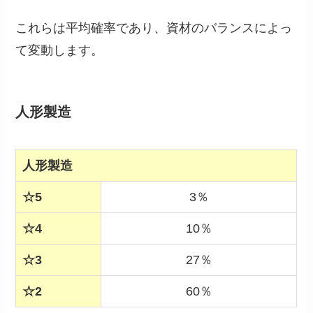
これらは平均確率であり、資材のバランスによっ
て変動します。
人形製造
人形製造
☆5
3％
☆4
10％
☆3
27％
☆2
60％