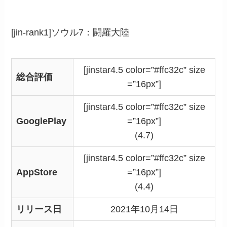
[jin-rank1]ソウル7：闘羅大陸
[jinstar4.5 color=”#ffc32c” size
総合評価
=”16px”]
[jinstar4.5 color=”#ffc32c” size
GooglePlay
=”16px”]
(4.7)
[jinstar4.5 color=”#ffc32c” size
AppStore
=”16px”]
(4.4)
リリース日
2021年10月14日