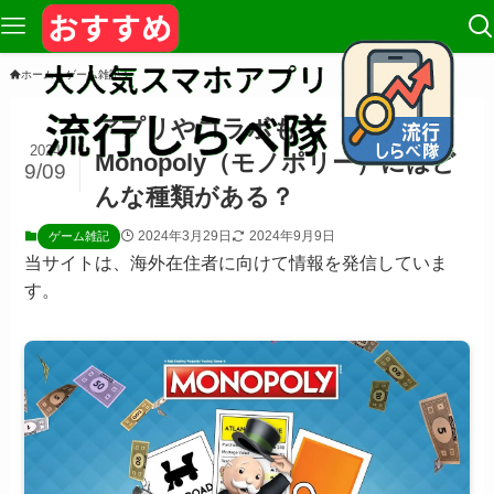
ホーム
ゲーム雑記
アプリやコラボも！
2024
Monopoly（モノポリー）にはど
9/09
んな種類がある？
2024年3月29日
2024年9月9日
ゲーム雑記
当サイトは、海外在住者に向けて情報を発信していま
す。