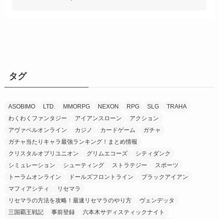
タグ
ASOBIMO
LTD.
MMORPG
NEXON
RPG
SLG
TRAHA
わくわくファンタジー
アイアンスローン
アクション
アヴァベルオンライン
カジノ
カードゲーム
ガチャ
ガチャ当たりキャラ最強ランキング！まとめ情報
クリスタルオブリユニオン
グリムエコーズ
シティダンク
シミュレーション
シューティング
ストラテジー
スポーツ
トーラムオンライン
ドールズフロントライン
ブラックアイアン
マフィアシティ
リセマラ
リセマラの方法を攻略！最速リセマラのやり方
ヴェンデッタ
三国覇王戦記
事前登録
六本木サディスティックナイト