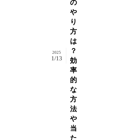
の
や
り
方
は
？
2025
1/13
効
率
的
な
方
法
や
当
た