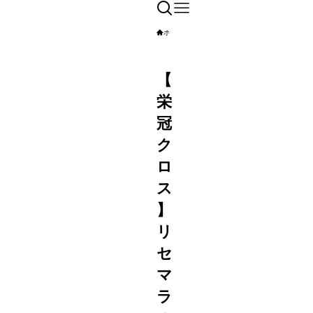
ホーム
ゲーム雑記
【
栄
冠
ク
ロ
ス
】
リ
セ
マ
ラ