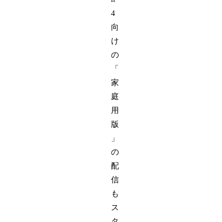
4
向
け
の
「
家
庭
用
版
」
の
配
信
も
ス
タ