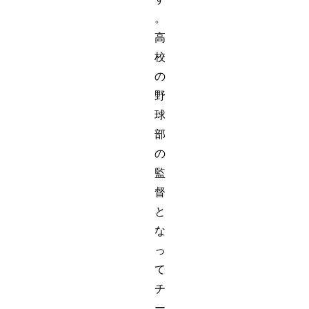
。
高
校
の
野
球
部
の
監
督
と
な
っ
て
チ
ー