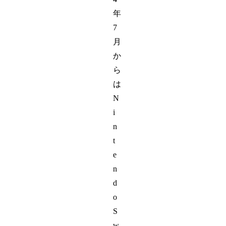
年
7
月
か
ら
は
N
i
n
t
e
n
d
o
S
w