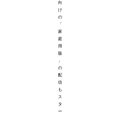
向
け
の
「
家
庭
用
版
」
の
配
信
も
ス
タ
ー