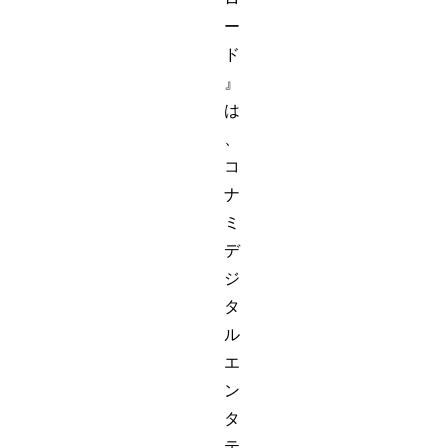
ー
ド
』
は
、
コ
ナ
ミ
デ
ジ
タ
ル
エ
ン
タ
テ