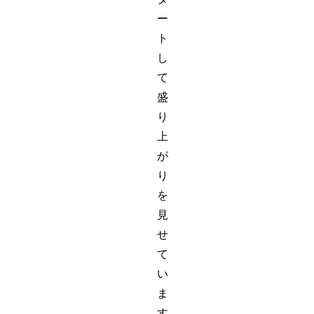
ー
ト
し
て
盛
り
上
が
り
を
見
せ
て
い
ま
す