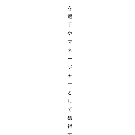
を
選
手
や
マ
ネ
ー
ジ
ャ
ー
と
し
て
獲
得
す