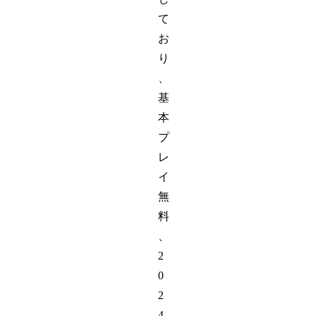
て
お
り
、
基
本
プ
レ
イ
無
料
、
2
0
2
4