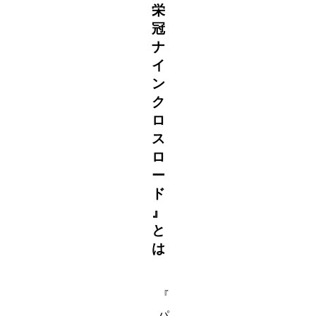
栄
冠
ナ
イ
ン
ク
ロ
ス
ロ
ー
ド
』
と
は
『
パ