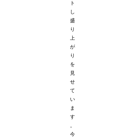
ト
し
盛
り
上
が
り
を
見
せ
て
い
ま
す
。
今