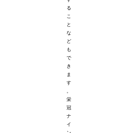
る
こ
と
な
ど
も
で
き
ま
す
。
栄
冠
ナ
イ
ン