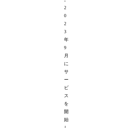
2
0
2
3
年
9
月
に
サ
ー
ビ
ス
を
開
始
し