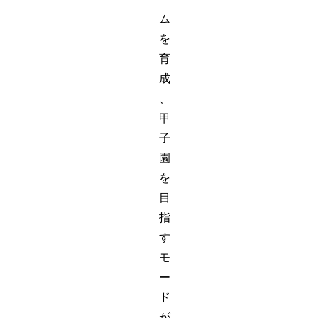
ム
を
育
成
、
甲
子
園
を
目
指
す
モ
ー
ド
が