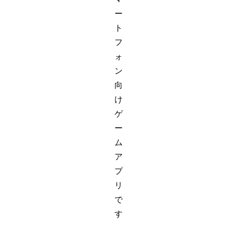
ー
ト
フ
ォ
ン
向
け
ゲ
ー
ム
ア
プ
リ
で
す
。