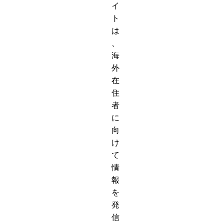
イ
ト
は
、
海
外
在
住
者
に
向
け
て
情
報
を
発
信