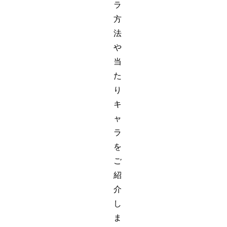
ラ
方
法
や
当
た
り
キ
ャ
ラ
を
ご
紹
介
し
ま