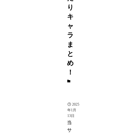
り
キ
ャ
ラ
ま
と
め
！
ゲ
ー
ム
雑
記
2025
年1月
13日
当
サ