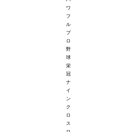
ワ
フ
ル
プ
ロ
野
球
栄
冠
ナ
イ
ン
ク
ロ
ス
ロ