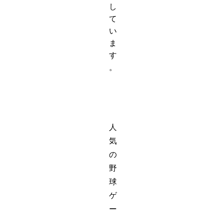
し
て
い
ま
す
。
人
気
の
野
球
ゲ
ー