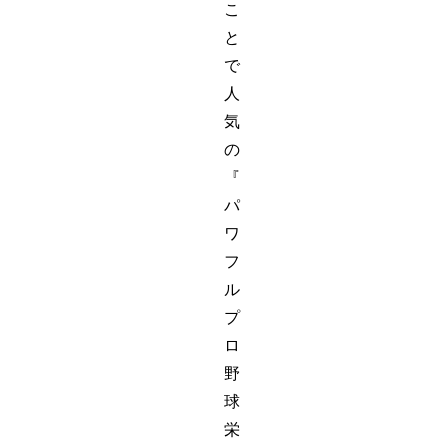
こ
と
で
人
気
の
『
パ
ワ
フ
ル
プ
ロ
野
球
栄