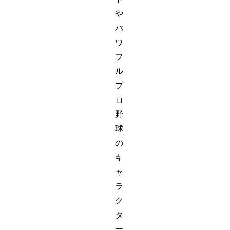
や
パ
ワ
フ
ル
プ
ロ
野
球
の
キ
ャ
ラ
ク
タ
ー