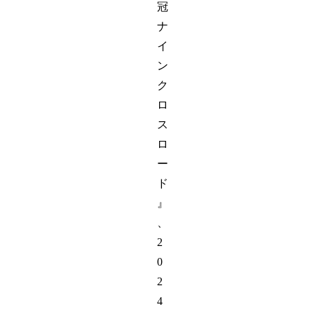
冠
ナ
イ
ン
ク
ロ
ス
ロ
ー
ド
』
、
2
0
2
4