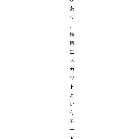
あ
り
、
特
待
生
ス
カ
ウ
ト
と
い
う
モ
ー
ド