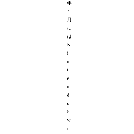
年
7
月
に
は
N
i
n
t
e
n
d
o
S
w
i