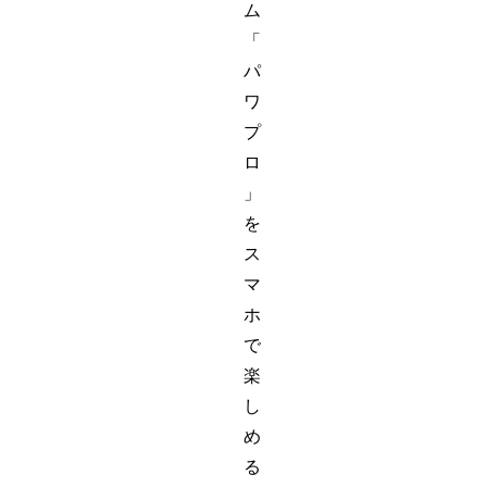
ム
「
パ
ワ
プ
ロ
」
を
ス
マ
ホ
で
楽
し
め
る