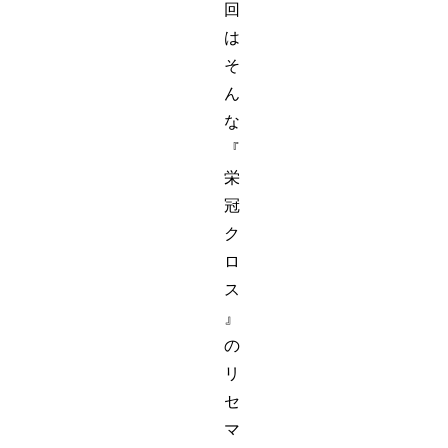
回
は
そ
ん
な
『
栄
冠
ク
ロ
ス
』
の
リ
セ
マ