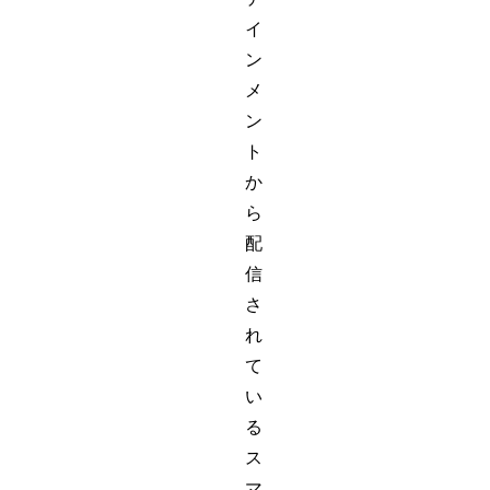
イ
ン
メ
ン
ト
か
ら
配
信
さ
れ
て
い
る
ス
マ