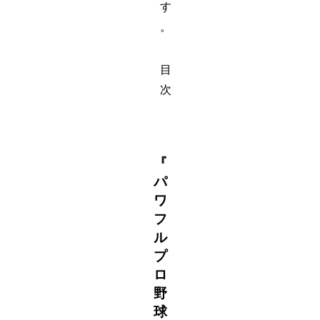
す
。
目
次
『
パ
ワ
フ
ル
プ
ロ
野
球