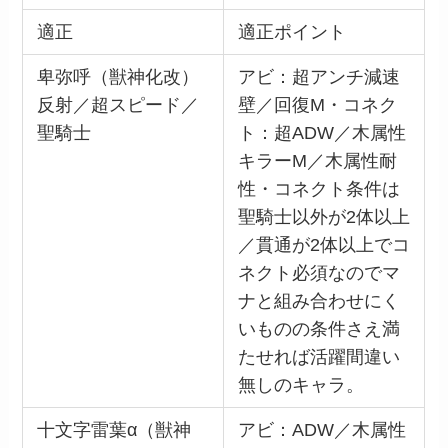
適正
適正ポイント
卑弥呼（獣神化改）
アビ：超アンチ減速
反射／超スピード／
壁／回復M・コネク
聖騎士
ト：超ADW／木属性
キラーM／木属性耐
性・コネクト条件は
聖騎士以外が2体以上
／貫通が2体以上でコ
ネクト必須なのでマ
ナと組み合わせにく
いものの条件さえ満
たせれば活躍間違い
無しのキャラ。
十文字雷葉α（獣神
アビ：ADW／木属性