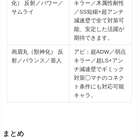
化） 反射／パワー／
キラー／木属性耐性
サムライ
／SS短縮+超アンチ
減速壁で全て対策可
能、安定した活躍が
期待できます。
画眉丸（獣神化） 反
アビ：超ADW／弱点
射／バランス／亜人
キラー／超LS+アン
チ減速壁でギミック
対策◯マナのコネク
ト条件にも対応可能
キャラ。
まとめ