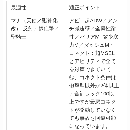
最適性
適正ポイント
マナ（天使／獣神化
アビ：超ADW／アン
改） 反射／超砲撃／
チ減速壁／全属性耐
聖騎士
性／バリアM+敵少底
力M／ダッシュM・
コネクト：超MSEL
とアビリティで全て
を対策できていて
◎、コネクト条件は
砲撃型以外が2体以上
／合計ラック100以
上ですが最悪コネク
トが発動していなく
ても事故を回避可能
になっています。