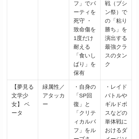
フ」でパ
戦（ブシ
ーティを
ン祭）で
死守 ・
の「粘り
致命傷を
勝ち」を
1度だけ
演出する
耐える
最強クラ
「食いし
スのタン
ばり」を
ク
保有
【夢見る
緑属性／
・自身の
・レイド
文学少
アタッカ
「SP回
バトルや
女】 ベ
ー
復」と
ギルドボ
ータ
「クリテ
スなどの
ィカルバ
単体戦に
フ」をル
おけるダ
ープさ
メージソ