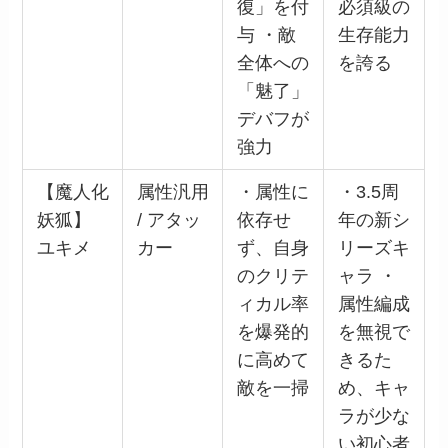
復」を付
必須級の
与 ・敵
生存能力
全体への
を誇る
「魅了」
デバフが
強力
【魔人化
属性汎用
・属性に
・3.5周
妖狐】
/ アタッ
依存せ
年の新シ
ユキメ
カー
ず、自身
リーズキ
のクリテ
ャラ ・
ィカル率
属性編成
を爆発的
を無視で
に高めて
きるた
敵を一掃
め、キャ
ラが少な
い初心者