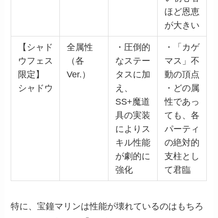
ほど恩恵
が大きい
【シャド
全属性
・圧倒的
・「カゲ
ウフェス
（各
なステー
マス」不
限定】
Ver.）
タスに加
動の頂点
シャドウ
え、
・どの属
SS+魔道
性であっ
具の実装
ても、各
によりス
パーティ
キル性能
の絶対的
が劇的に
支柱とし
強化
て君臨
特に、宝鐘マリンは性能が壊れているのはもちろ