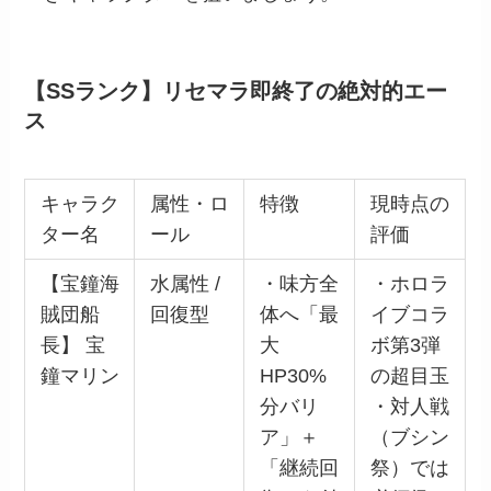
【SSランク】リセマラ即終了の絶対的エー
ス
キャラク
属性・ロ
特徴
現時点の
ター名
ール
評価
【宝鐘海
水属性 /
・味方全
・ホロラ
賊団船
回復型
体へ「最
イブコラ
長】 宝
大
ボ第3弾
鐘マリン
HP30%
の超目玉
分バリ
・対人戦
ア」＋
（ブシン
「継続回
祭）では