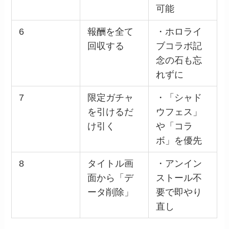
可能
6
報酬を全て
・ホロライ
回収する
ブコラボ記
念の石も忘
れずに
7
限定ガチャ
・「シャド
を引けるだ
ウフェス」
け引く
や「コラ
ボ」を優先
8
タイトル画
・アンイン
面から「デ
ストール不
ータ削除」
要で即やり
直し